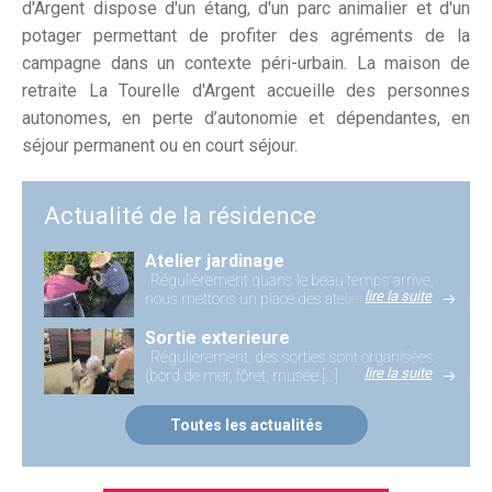
d'Argent dispose d'un étang, d'un parc animalier et d'un
potager permettant de profiter des agréments de la
campagne dans un contexte péri-urbain. La maison de
retraite La Tourelle d'Argent accueille des personnes
autonomes, en perte d’autonomie et dépendantes, en
séjour permanent ou en court séjour.
Actualité de la résidence
Atelier jardinage
Régulièrement quans le beau temps arrive,
lire la suite
nous mettons un place des ateliers jardin [...]
Sortie exterieure
Régulierement, des sorties sont organisées,
lire la suite
(bord de mer, fôret, musée [...]
Toutes les actualités