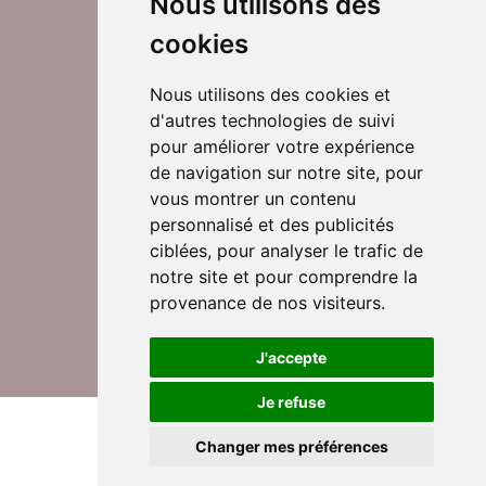
Nous utilisons des
cookies
Nous utilisons des cookies et
d'autres technologies de suivi
Suivez-nous sur Twitter
pour améliorer votre expérience
de navigation sur notre site, pour
vous montrer un contenu
personnalisé et des publicités
Rejoignez nos équipes
ciblées, pour analyser le trafic de
notre site et pour comprendre la
provenance de nos visiteurs.
Nous contacter
J'accepte
Je refuse
© DomusVi 2026
Mentions légales
Changer mes préférences
Données personnelles et cookies