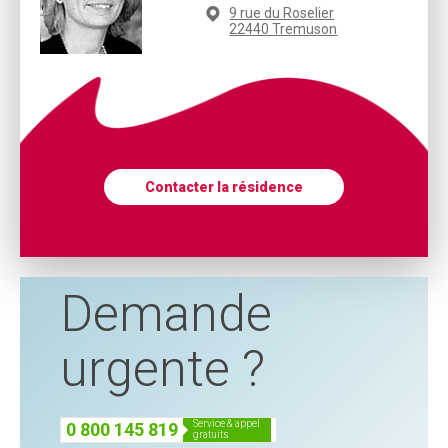
9 rue du Roselier
22440 Tremuson
Contacter la résidence
Demande
urgente ?
service & appel
0 800 145 819
gratuits