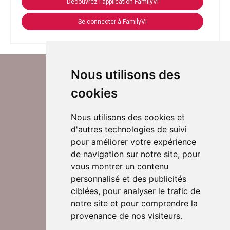
Découvrez l'application FamilyVi
Se connecter à FamilyVi
Nous utilisons des
cookies
Nous utilisons des cookies et
d'autres technologies de suivi
Suivez-nous sur Twitter
pour améliorer votre expérience
de navigation sur notre site, pour
vous montrer un contenu
personnalisé et des publicités
Rejoignez nos équipes
ciblées, pour analyser le trafic de
notre site et pour comprendre la
provenance de nos visiteurs.
Nous contacter